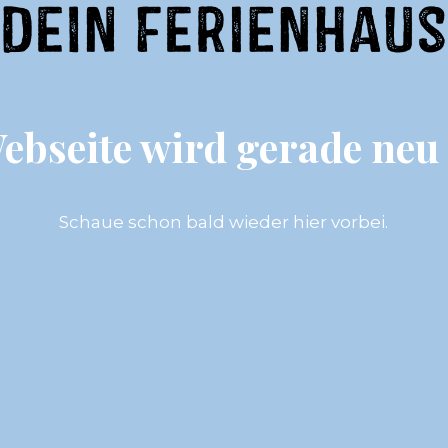
ebseite wird gerade neu e
Schaue schon bald wieder hier vorbei.